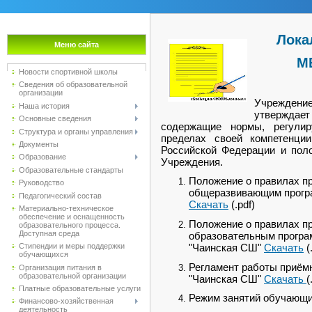
Лока
Меню сайта
М
Новости спортивной школы
Сведения об образовательной
организации
Учрежден
Наша история
утвержда
Основные сведения
содержащие нормы, регули
Структура и органы управления
пределах своей компетенции
Документы
Российской Федерации и пол
Образование
Учреждения.
Образовательные стандарты
Положение о правилах п
Руководство
общеразвивающим прогр
Педагогический состав
Скачать
(.pdf)
Материально-техническое
обеспечение и оснащенность
Положение о правилах п
образовательного процесса.
Доступная среда
образовательным програ
"Чаинская СШ"
Скачать
(
Стипендии и меры поддержки
обучающихся
Регламент работы приём
Организация питания в
образовательной организации
"Чаинская СШ"
Скачать
(
Платные образовательные услуги
Режим занятий обучающ
Финансово-хозяйственная
деятельность