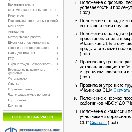
Положение о формах, пер
Вакантные места
успеваемости и промежу
Международное сотрудничество
(.pdf)
Родителям
Положение о порядке и о
Презентация спортивных секций
восстановления обучаю
Мой спорт
Антидопинг
Положение о порядке оф
Методическая работа
приостановления и пре
Школьная спортивная лига
«Чаинская СШ» и обучаю
Спортивные соревнования
представителями) несо
(.pdf)
Наши достижения
ГТО
Правила внутреннего рас
Охрана труда. Безопасность
устанавливающие требов
Безопасность дорожного
и правилам поведения в 
движения
(.pdf)
Фотогалерея
Ссылки
Правила внутреннего тр
«Чаинская СШ»
Скачать
Обратная связь
Часто задаваемые вопросы
Положение о нормах про
Карта сайта
работников МБОУ ДО "Ч
Контакты
Положение о комиссии п
участниками образовате
Приходите к нам учиться
СШ"
Скачать
(.pdf)