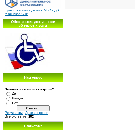
Правила приёма детей в МБОУ ДО
"Чаинская СШ"
Обеспечение доступности
объектов и услуг
Наш опрос
Занимаетесь ли вы спортом?
Да
Иногда
Нет
Результаты
|
Архив опросов
Всего ответов:
102
Статистика